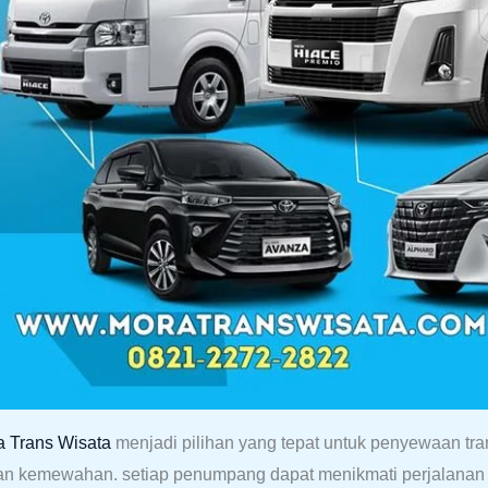
a
Trans
Wis
ata
menjadi pilihan yang tepat untuk penyewaan tr
an kemewahan. setiap penumpang dapat menikmati perjalanan 