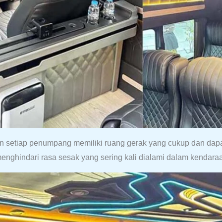
n setiap penumpang memiliki ruang gerak yang cukup dan d
enghindari rasa sesak yang sering kali dialami dalam kendaraan